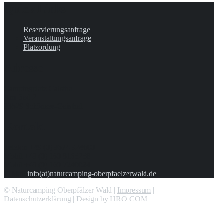
Quick Links
Reservierungsanfrage
Veranstaltungsanfrage
Platzordung
Adresse
Campingplatz Gaisthal
Am Bad 2
93529 Schönsee-Gaisthal
Kontakt
Telefon +49 (0) 9674 924600
Mobil +49 (0) 160 8165258
Mobil +49 (0) 160 7240024
E-Mail
info(at)naturcamping-oberpfaelzerwald.de
© Naturcamping Oberpfälzer Wald |
Impressum
|
Datenschutzerklärung
|
Design by HRO-COM